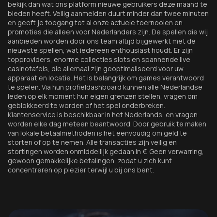
bekijk dan wat ons platform nieuwe gebruikers deze maand te
bieden heeft. Veilig aanmelden duurt minder dan twee minuten
en geeft je toegang tot al onze actuele toernooien en
promoties die alleen voor Nederlanders zijn. De spellen die wij
aanbieden worden door ons team altijd bijgewerkt met de
nieuwste spellen, wat iedereen enthousiast houdt. Er zijn
topproviders, enorme collecties slots en spannende live
casinotafels, die allemaal zijn geoptimaliseerd voor uw
apparaat en locatie. Het is belangrijk om games verantwoord
te spelen. Via hun profieldashboard kunnen alle Nederlandse
leden op elk moment hun eigen grenzen stellen, vragen om
geblokkeerd te worden of het spel onderbreken.
Klantenservice is beschikbaar in het Nederlands, en vragen
worden elke dag meteen beantwoord. Door gebruik te maken
van lokale betaalmethoden is het eenvoudig om geld te
storten of op te nemen. Alle transacties zijn veilig en
stortingen worden onmiddellijk gedaan in €. Geen verwarring,
gewoon gemakkelijke betalingen, zodat u zich kunt
concentreren op plezier terwijl u bij ons bent.