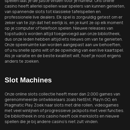
spellen laat je de juiste vinden voor je humeur. Ons online
casino heeft allerlei spellen waar spelers van kunnen genieten,
van spannende slots tot klassieke tafelspellen en
professionele live dealers. Elk spel is zorgvuldig getest om er
zeker van te zijn dat het eerlijk is, en je kunt ze op elk moment
op je computer of telefoon spelen. Nieuwe releases van
topstudio's worden altijd toegevoegd aan onze bibliotheek,
dus onze leden hebben altijd iets nieuws om van te genieten.
Onze speelruimte kan worden aangepast aan uw behoeften,
of u nu snelle spins wilt of de opwinding van een live kaartspel.
Als je variatie en de beste kwaliteit wilt, hoef je nooit ergens
anders te zoeken.
Slot Machines
Onze online slots collectie heeft meer dan 2.000 games van
gerenommeerde ontwikkelaars zoals NetEnt, Play'n GO, en
Pragmatic Play. Zoek naar slots met drie rollen, videogames
met veel winlijnen of progressieve jackpots met veel functies.
De bibliotheek in ons casino heeft ook merkslots en nieuwe
spellen die je bij andere casino's niet zult vinden.