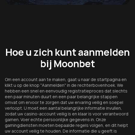
Hoe u zich kunt aanmelden
bij Moonbet
Om een account aan te maken, gaat u naar de startpagina en
klikt u op de knop "Aanmelden" in de rechterbovenhoek. We
hebben een snel en eenvoudig registratieproces dat slechts
een paar minuten duurt en een paar belangrijke stappen
omvat om ervoor te zorgen dat uw ervaring veilig en soepel
verloopt. U moet een aantal belangrijke informatie invullen,
zodat uw casino-account veilig is en klaar is voor verantwoord
gamen. Voer echte persoonlijke gegevens in. Onze
gamingdiensten moeten bepaalde regels volgen, en dit helpt
uw account veilig te houden. De informatie die u geeft is