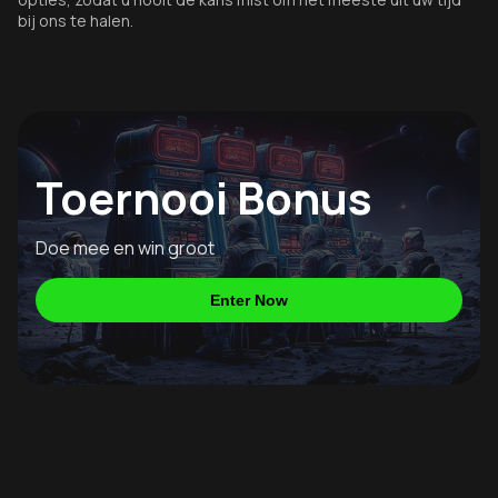
bij ons te halen.
Toernooi Bonus
Doe mee en win groot
Enter Now