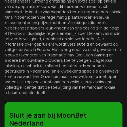
Nederlanders. Ontvang gratis spins en extra spel op enkele
van de populairste slots van dit seizoen wanneer u zich
aanmeldt. Je kunt je vaardigheden testen tegen andere lokale
fans in toernooien die regelmatig plaatsvinden en leuke
klassementen en prijzen hebben. Alle dingen die onze
Nederlandse spelers leuk vinden aan ons casino zijn de hoge
RTP-ratio's, duidelijke regels en eerlijk spel. De kern van onze
service is veiligheid, openheid en nieuwe ideeën. Alle
informatie over gebruikers wordt versleuteld en bewaard op
veilige servers in Europa. Het is nog nooit zo snel geweest om
nieuwe favorieten van Pragmatic Play, Evolution Gaming en
andere betrouwbare providers toe te voegen. Dagelijkse
missies, cashback die alleen beschikbaar is voor onze
gebruikers in Nederland, en elk weekend speciale giveaways
kunt u verwachten. Onze community verwelkomt u met open
armen als u op zoek bent naar een veilig, nieuw casino met
volledige licentie dat de toewijding van het merk aan lokale
uitmuntendheid deelt.
Sluit je aan bij MoonBet
Nederland